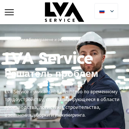
Вакансии в Бодегравене и окрестностях
LVA Service
Решатель проблем
LVA Service - уникальное агентство по временному
трудоустройству, специализирующееся в области
производства, логистики, строительства,
озеленения, уборки и инжиниринга.