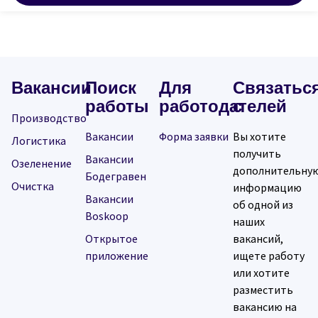
Вакансии
Поиск
Для
Связатьс
работы
работодателей
с
Производство
Вакансии
Форма заявки
Вы хотите
Логистика
получить
Вакансии
Озеленение
дополнительну
Бодегравен
Очистка
информацию
Вакансии
об одной из
Boskoop
наших
Открытое
вакансий,
приложение
ищете работу
или хотите
разместить
вакансию на