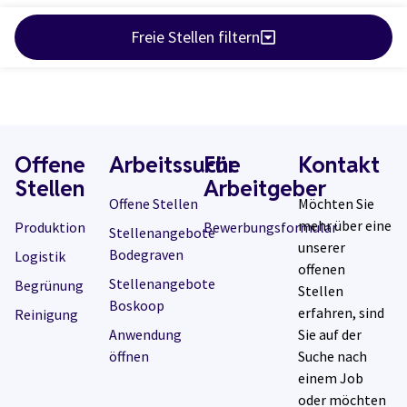
Freie Stellen filtern
Offene
Arbeitssuche
Für
Kontakt
Stellen
Arbeitgeber
Offene Stellen
Möchten Sie
mehr über eine
Produktion
Bewerbungsformular
Stellenangebote
unserer
Bodegraven
Logistik
offenen
Stellenangebote
Begrünung
Stellen
Boskoop
erfahren, sind
Reinigung
Anwendung
Sie auf der
öffnen
Suche nach
einem Job
oder möchten