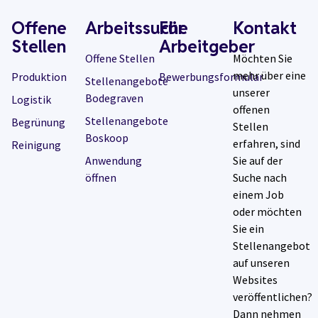
Offene
Arbeitssuche
Für
Kontakt
Stellen
Arbeitgeber
Offene Stellen
Möchten Sie
mehr über eine
Produktion
Bewerbungsformular
Stellenangebote
unserer
Bodegraven
Logistik
offenen
Stellenangebote
Begrünung
Stellen
Boskoop
erfahren, sind
Reinigung
Anwendung
Sie auf der
öffnen
Suche nach
einem Job
oder möchten
Sie ein
Stellenangebot
auf unseren
Websites
veröffentlichen?
Dann nehmen