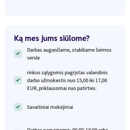
Ką mes jums siūlome?
Darbas augančiame, stabiliame šeimos
versle
rinkos sąlygomis pagrįstas valandinis
darbo užmokestis nuo 15,00 iki 17,00
EUR, priklausomai nuo patirties.
Savaitiniai mokėjimai
Darbas pamainomis: 06:00-15:00 arba