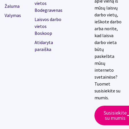
apie vieną iš
vietos
Žaluma
mūsų laisvų
Bodegravenas
darbo vietų,
Valymas
Laisvos darbo
ieškote darbo
vietos
arba norite,
Boskoop
kad laisva
Atidaryta
darbo vieta
paraiška
būtų
paskelbta
mūsų
interneto
svetainėse?
Tuomet
susisiekite su
mumis.
Susisiekite
su mumis