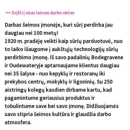
<< Grįžti į visas laisvas darbo vietas
Darbas šeimos įmonėje, kuri sūrį perdirba jau
daugiau nei 100 metų!
1920 m. pradėję veikti kaip sūrių parduotuvė, nuo
to laiko išaugome į aukštųjų technologijų sūrių
perdirbimo įmonę. Iš savo padalinių Bodegravene
ir Oudewateryje aptarnaujame klientus daugiau
nei 35 šalyse - nuo kepyklų ir restoranų iki
prekybos centrų, mokyklų ir ligoninių. Su 250
aistringų kolegų kasdien dirbame kartu, kad
pagamintume geriausius produktus ir
tobulintume save bei savo įmonę. Didžiuojamės
savo stipria šeimos kultūra ir glaudžia darbo
atmosfera.