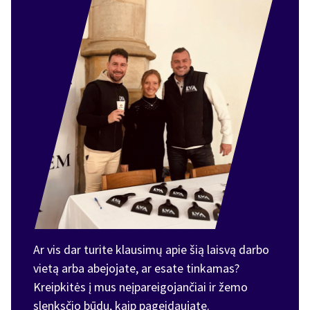
Ar vis dar turite klausimų apie šią laisvą darbo
vietą arba abejojate, ar esate tinkamas?
Kreipkitės į mus neįpareigojančiai ir žemo
slenksčio būdu, kaip pageidaujate.