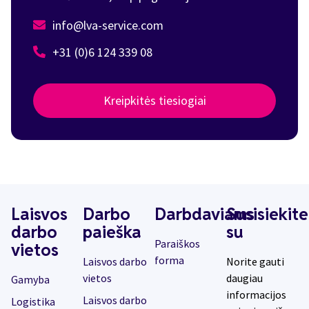
info@lva-service.com
+31 (0)6 124 339 08
Kreipkitės tiesiogiai
Laisvos
Darbo
Darbdaviams
Susisiekite
darbo
paieška
su
Paraiškos
vietos
forma
Laisvos darbo
Norite gauti
vietos
daugiau
Gamyba
informacijos
Laisvos darbo
Logistika