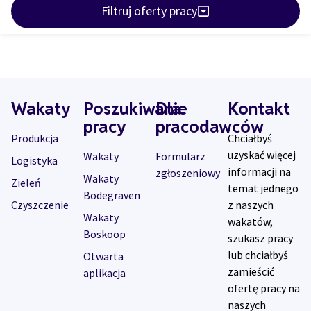
Filtruj oferty pracy
Wakaty
Poszukiwanie
Dla
Kontakt
pracy
pracodawców
Produkcja
Chciałbyś
uzyskać więcej
Wakaty
Formularz
Logistyka
informacji na
zgłoszeniowy
Wakaty
Zieleń
temat jednego
Bodegraven
Czyszczenie
z naszych
Wakaty
wakatów,
Boskoop
szukasz pracy
lub chciałbyś
Otwarta
zamieścić
aplikacja
ofertę pracy na
naszych