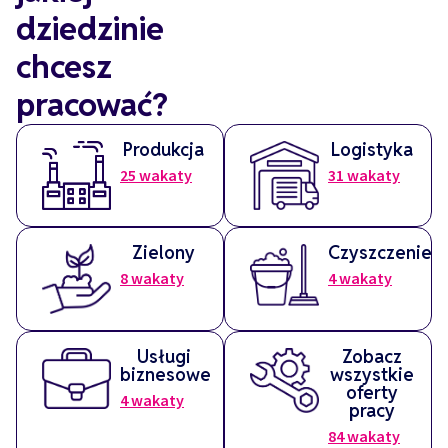
dziedzinie
chcesz
pracować?
Produkcja
Logistyka
25
wakaty
31
wakaty
Zielony
Czyszczenie
8
wakaty
4
wakaty
Usługi
Zobacz
biznesowe
wszystkie
oferty
4
wakaty
pracy
84
wakaty