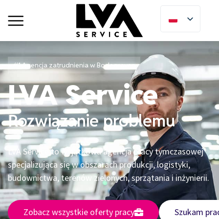
#1 Agencja zatrudnienia w Bodegraven
LVA Service
Rozwiązanie problemu
LVA Service to wyjątkowa agencja pracy tymczasowej
specjalizująca się w obszarach produkcji, logistyki,
budownictwa, terenów zielonych, sprzątania i inżynierii.
Zobacz wszystkie oferty pracy
Szukam pra