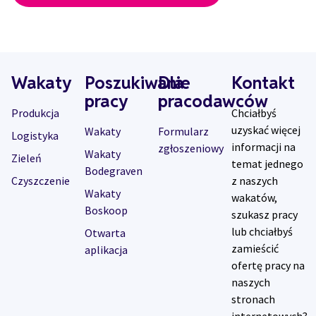
Wakaty
Poszukiwanie
Dla
Kontakt
pracy
pracodawców
Produkcja
Chciałbyś
uzyskać więcej
Wakaty
Formularz
Logistyka
informacji na
zgłoszeniowy
Wakaty
Zieleń
temat jednego
Bodegraven
Czyszczenie
z naszych
Wakaty
wakatów,
Boskoop
szukasz pracy
lub chciałbyś
Otwarta
zamieścić
aplikacja
ofertę pracy na
naszych
stronach