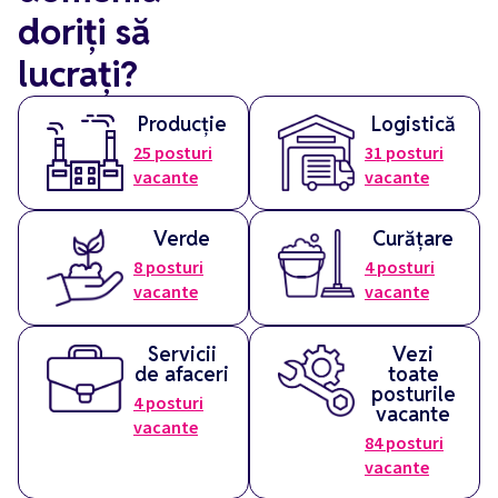
doriți să
lucrați?
Producție
Logistică
25
posturi
31
posturi
vacante
vacante
Verde
Curățare
8
posturi
4
posturi
vacante
vacante
Servicii
Vezi
de afaceri
toate
posturile
4
posturi
vacante
vacante
84
posturi
vacante