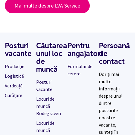
Mai multe despre LVA Service
Posturi
Căutarea
Pentru
Persoană
vacante
unui loc
angajatori
de
de
contact
Producție
Formular de
muncă
cerere
Doriți mai
Logistică
multe
Posturi
Verdeață
informații
vacante
Curățare
despre unul
Locuri de
dintre
muncă
posturile
Bodegraven
noastre
Locuri de
vacante,
muncă
sunteți în