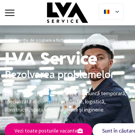
#1 Agenție de ocupare a forței de muncă în Bodegraven
LVA Service
Rezolvarea problemelor
LVA Service este o agenție unică de muncă temporară,
specializată în domeniile producție, logistică,
construcții, spații verzi, curățenie și inginerie.
Vezi toate posturile vacante
Sunt în căutar