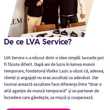
De ce LVA Service?
LVA Service s-a născut dintr-o idee simplă: lucrurile pot
fi făcute diferit. După ani de lucru în lumea muncii
temporare, fondatorul Vlatko Lazic a văzut că, adesea,
clienții și angajații nu erau ascultați cu adevărat. Dar
tocmai această ascultare face diferența între “doar o
altă agenție de muncă temporară” și un partener de
încredere care gândește, se mișcă și cooperează.