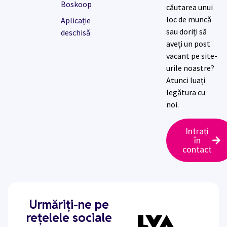
Boskoop
căutarea unui
loc de muncă
Aplicație
sau doriți să
deschisă
aveți un post
vacant pe site-
urile noastre?
Atunci luați
legătura cu
noi.
Intrați
în
contact
Urmăriți-ne pe
rețelele sociale