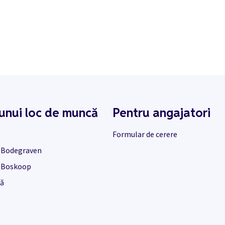
unui loc de muncă
Pentru angajatori
Formular de cerere
ă Bodegraven
ă Boskoop
să