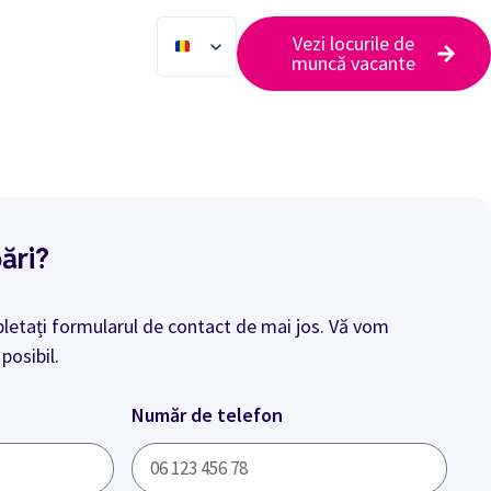
Vezi locurile de
muncă vacante
ări?
letați formularul de contact de mai jos. Vă vom
posibil.
Număr de telefon