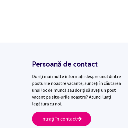
Persoană de contact
Doriți mai multe informații despre unul dintre
posturile noastre vacante, sunteți în căutarea
unui loc de muncă sau doriți să aveți un post
vacant pe site-urile noastre? Atunci luați
legătura cu noi.
Intrați în contact