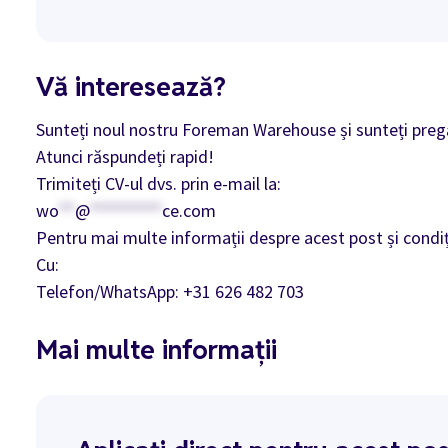
Vă interesează?
Sunteți noul nostru Foreman Warehouse și sunteți preg
Atunci răspundeți rapid!
Trimiteți CV-ul dvs. prin e-mail la:
wo
**
@
*********
ce.com
Pentru mai multe informații despre acest post și condiț
Cu:
Telefon/WhatsApp: +31 626 482 703
Mai multe informații