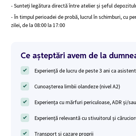
- Sunteți legătura directă între atelier și șeful depozitu
- În timpul perioadei de probă, lucrul în schimburi, cu 
zilei, de la 08:00 la 17:00
Ce așteptări avem de la dumne
Experiență de lucru de peste 3 ani ca asistent
Cunoașterea limbii olandeze (nivel A2)
Experiența cu mărfuri periculoase, ADR și/sa
Experiență relevantă cu stivuitorul și cărucior
Transport și cazare proprii