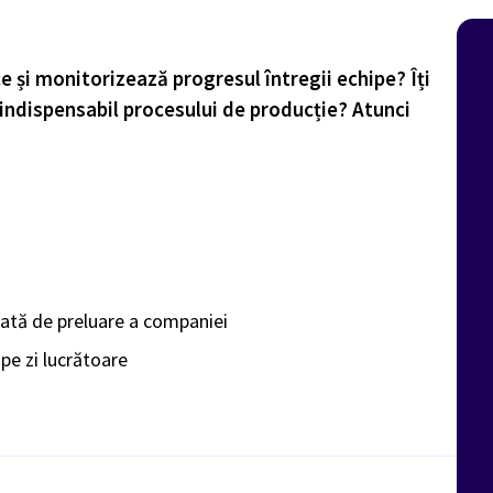
ce și monitorizează progresul întregii echipe? Îți
i indispensabil procesului de producție? Atunci
cată de preluare a companiei
pe zi lucrătoare