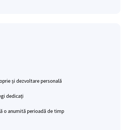
roprie și dezvoltare personală
egi dedicați
upă o anumită perioadă de timp