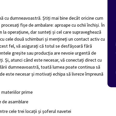
rmină cu dumneavoastră. Știți mai bine decât oricine cum
ă procesați fișe de ambalare: aproape cu ochii închiși. În
in la operațiune, dar sunteți și cel care supraveghează
ți cu cele două schimburi și mențineți un contact activ cu
acest fel, vă asigurați că totul se desfășoară fără
ntele greșite sau producția are nevoie urgentă de
ați. Și, atunci când este necesar, vă conectați direct cu
bordării dumneavoastră, toată lumea poate continua să
nde este necesar și motivați echipa să livreze împreună
a materiilor prime
ile de asamblare
tre cele trei locații și șoferul navetei