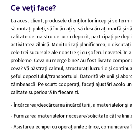
Ce veți face?
La acest client, produsele clienților lor încep și se te
să mutați paleți, să încărcați și să descărcați marfă și s
calitate de maistru de lucru depozit, participați pe depl
activitatea zilnică. Monitorizați planificarea, o discuta
cele trei sucursale ale noastre și cu șoferul navetei. În 
probleme. Ceva nu merge bine? Au fost livrate compone
ceva? Vă păstrați calmul, structurați lucrurile și continu
șeful depozitului/transportului. Datorită viziunii și a
zâmbească. Pe scurt: cooperați, faceți ajustări acolo u
calitate superioară în fiecare zi.
- Încărcarea/descărcarea încărcăturii, a materialelor și 
- Furnizarea materialelor necesare/solicitate către lini
- Asistarea echipei cu operațiunile zilnice, comunicarea în