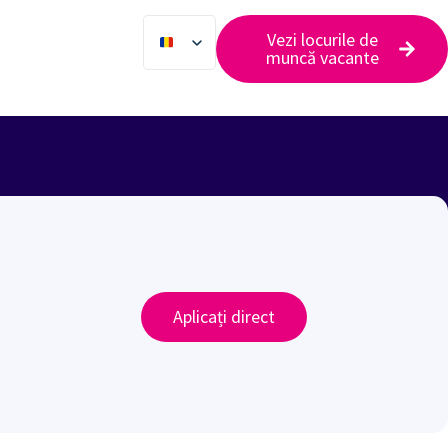
Vezi locurile de
muncă vacante
Aplicați direct