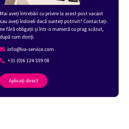
Mai aveți întrebări cu privire la acest post vacant
sau aveți îndoieli dacă sunteți potrivit? Contactați-
ne fără obligații și într-o manieră cu prag scăzut,
după cum doriți.
info@lva-service.com
+31 (0)6 124 339 08
Aplicați direct