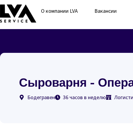
О компании LVA
Вакансии
Сыроварня - Опера
Бодегравен
36 часов в неделю
Логист