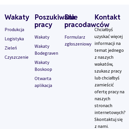
Wakaty
Poszukiwanie
Dla
Kontakt
pracy
pracodawców
Produkcja
Chciałbyś
uzyskać więcej
Wakaty
Formularz
Logistyka
informacji na
zgłoszeniowy
Wakaty
Zieleń
temat jednego
Bodegraven
Czyszczenie
z naszych
Wakaty
wakatów,
Boskoop
szukasz pracy
lub chciałbyś
Otwarta
zamieścić
aplikacja
ofertę pracy na
naszych
stronach
internetowych?
Skontaktuj się
z nami.