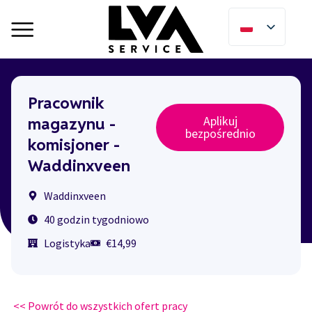
Pracownik
Aplikuj
magazynu -
bezpośrednio
komisjoner -
Waddinxveen
Waddinxveen
40 godzin tygodniowo
Logistyka
€14,99
<< Powrót do wszystkich ofert pracy