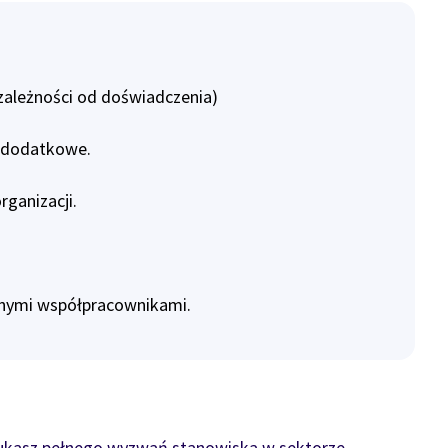
zależności od doświadczenia)
a dodatkowe.
rganizacji.
znymi współpracownikami.
szukasz pełnego wyzwań stanowiska w sektorze